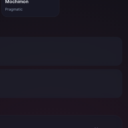
Mochimon
Pragmatic