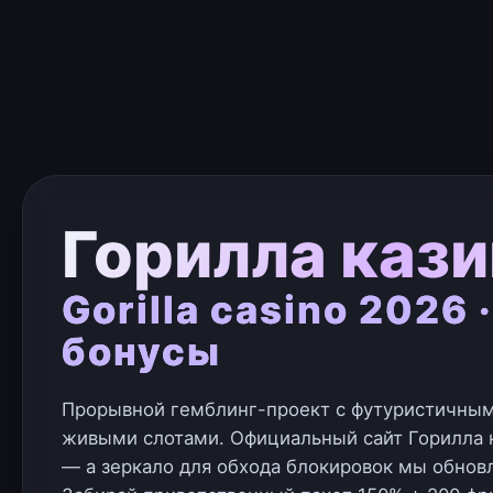
Горилла каз
Gorilla casino 2026 
бонусы
Прорывной гемблинг-проект с футуристичным
живыми слотами. Официальный сайт Горилла 
— а зеркало для обхода блокировок мы обнов