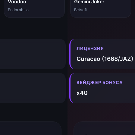
Voodoo
Gemini Joker
Endorphina
Betsoft
ЛИЦЕНЗИЯ
Curacao (1668/JAZ)
ВЕЙДЖЕР БОНУСА
x40