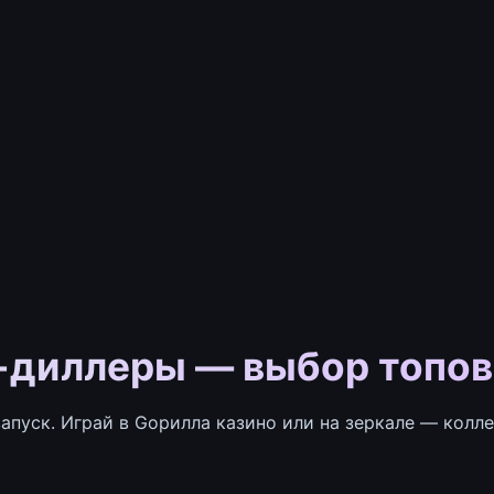
e-диллеры — выбор топов
пуск. Играй в Gорилла казино или на зеркале — колле