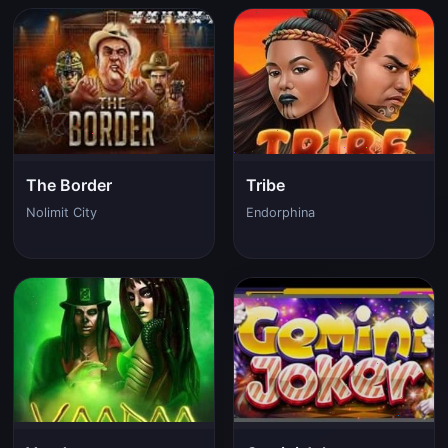
The Border
Tribe
Nolimit City
Endorphina